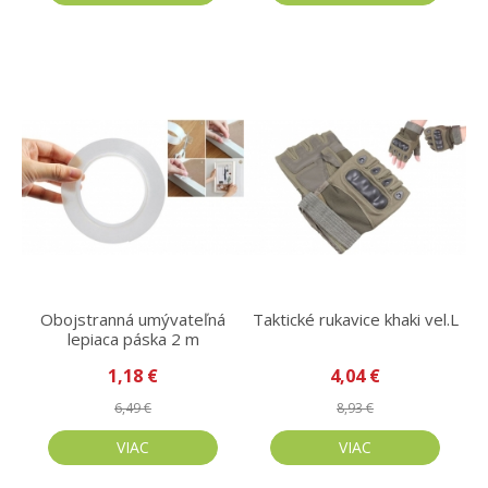
Obojstranná umývateľná
Taktické rukavice khaki vel.L
lepiaca páska 2 m
1,18 €
4,04 €
6,49 €
8,93 €
VIAC
VIAC