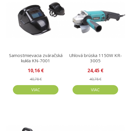
Samostmievacia zváračská
Uhlová brúska 1150W KR-
kukla KN-7001
3005
10,16 €
24,45 €
40,78 €
40,78 €
VIAC
VIAC