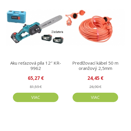
Aku reťazová píla 12″ KR-
Predlžovací kábel 50 m
9962
oranžový 2,5mm
65,27 €
24,45 €
81,59 €
26,90 €
VIAC
VIAC