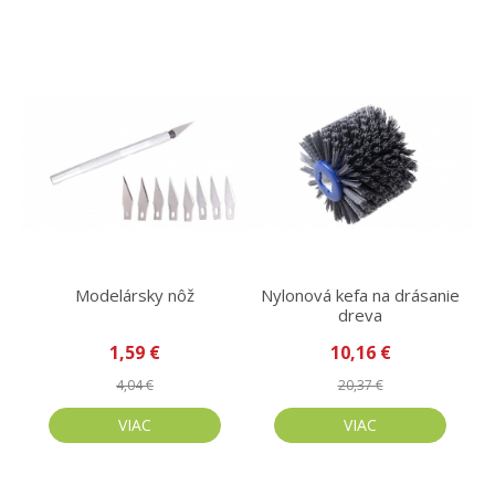
Modelársky nôž
Nylonová kefa na drásanie
dreva
1,59 €
10,16 €
4,04 €
20,37 €
VIAC
VIAC