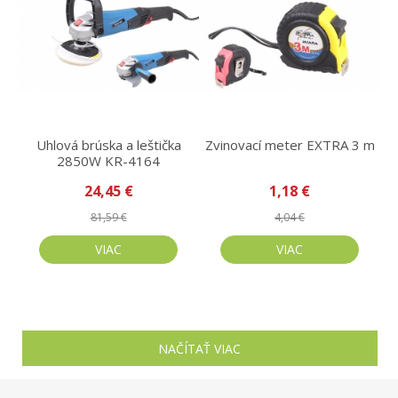
Uhlová brúska a leštička
Zvinovací meter EXTRA 3 m
2850W KR-4164
24,45 €
1,18 €
81,59 €
4,04 €
VIAC
VIAC
NAČÍTAŤ VIAC