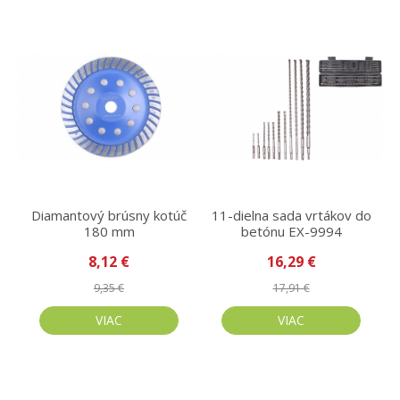
Diamantový brúsny kotúč
11-dielna sada vrtákov do
180 mm
betónu EX-9994
8,12 €
16,29 €
9,35 €
17,91 €
VIAC
VIAC