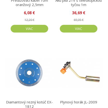
Predlžovací kábel 10m
Aku píla 21V s teleskopickou
oranžový 2,5mm
tyčou 1m
6,08 €
36,69 €
12,20 €
69,35 €
VIAC
VIAC
Diamantový rezný kotúč EX-
Plynový horák JL-2009
1812