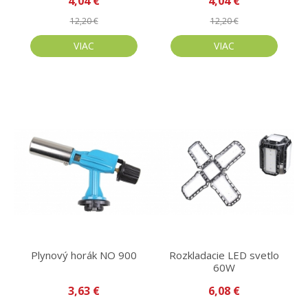
4,04 €
4,04 €
12,20 €
12,20 €
VIAC
VIAC
Plynový horák NO 900
Rozkladacie LED svetlo
60W
3,63 €
6,08 €