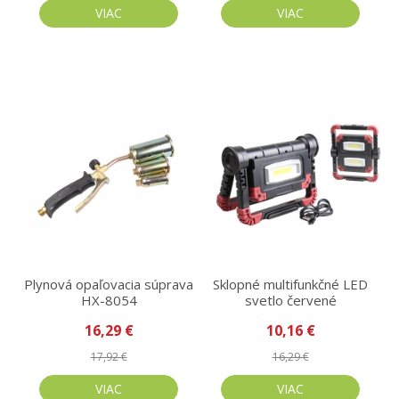
VIAC
VIAC
Plynová opaľovacia súprava
Sklopné multifunkčné LED
HX-8054
svetlo červené
16,29 €
10,16 €
17,92 €
16,29 €
VIAC
VIAC