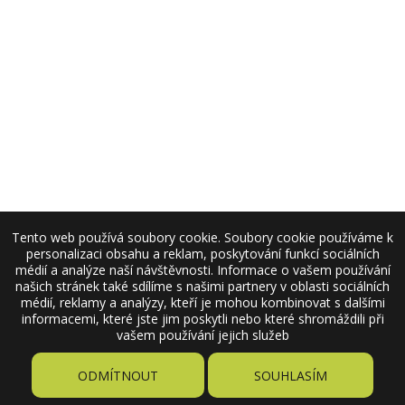
Tento web používá soubory cookie. Soubory cookie používáme k
personalizaci obsahu a reklam, poskytování funkcí sociálních
médií a analýze naší návštěvnosti. Informace o vašem používání
našich stránek také sdílíme s našimi partnery v oblasti sociálních
médií, reklamy a analýzy, kteří je mohou kombinovat s dalšími
informacemi, které jste jim poskytli nebo které shromáždili při
vašem používání jejich služeb
ODMÍTNOUT
SOUHLASÍM