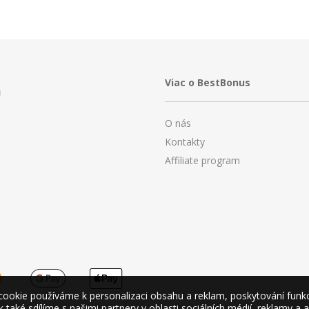
Viac o BestBonus
O nás
Kontakty
Affiliate program
okie používáme k personalizaci obsahu a reklam, poskytování funkcí 
také sdílíme s našimi partnery v oblasti sociálních médií, reklamy a 