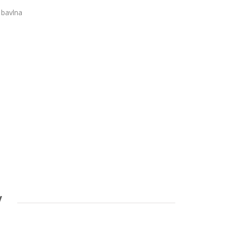
 bavlna
V