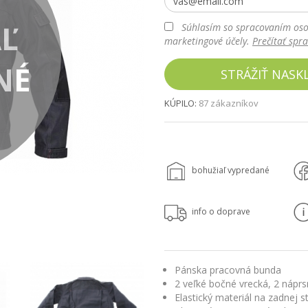
Ľ
Súhlasím so spracovaním oso
marketingové účely.
Prečítať spr
NÉ
STRÁŽIŤ NASK
KÚPILO:
87 zákazníkov
bohužiaľ vypredané
info o doprave
Pánska pracovná bunda
2 veľké bočné vrecká, 2 nápr
Elastický materiál na zadnej 