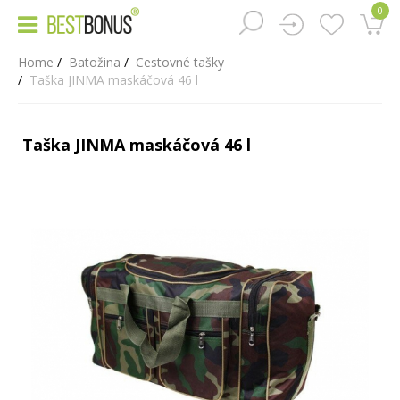
0
Home
Batožina
Cestovné tašky
Taška JINMA maskáčová 46 l
Taška JINMA maskáčová 46 l