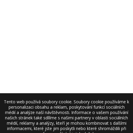
Tento web používá soubory cookie. Soubory cookie používáme k
personalizaci obsahu a reklam, poskytování funkcí sociálních
médií a analýze naší návštěvnosti. Informace o vašem používání
našich stránek také sdílíme s našimi partnery v oblasti sociálních
médií, reklamy a analýzy, kteří je mohou kombinovat s dalšími
informacemi, které jste jim poskytli nebo které shromáždili při