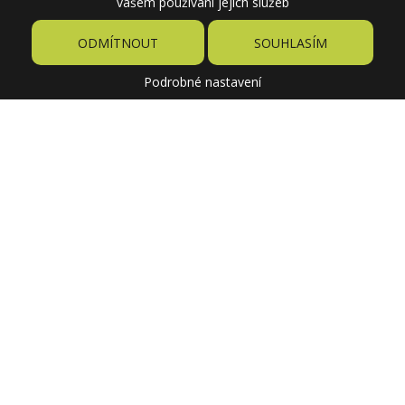
vašem používání jejich služeb
ODMÍTNOUT
SOUHLASÍM
Podrobné nastavení
4,04 €
Cena
19,96 €
Pôvodne