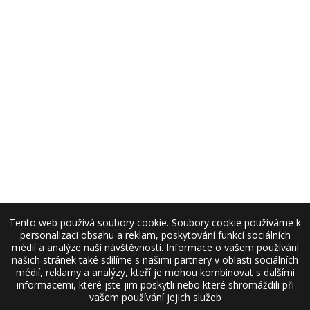
Tento web používá soubory cookie. Soubory cookie používáme k
personalizaci obsahu a reklam, poskytování funkcí sociálních
médií a analýze naší návštěvnosti. Informace o vašem používání
našich stránek také sdílíme s našimi partnery v oblasti sociálních
médií, reklamy a analýzy, kteří je mohou kombinovat s dalšími
informacemi, které jste jim poskytli nebo které shromáždili při
vašem používání jejich služeb