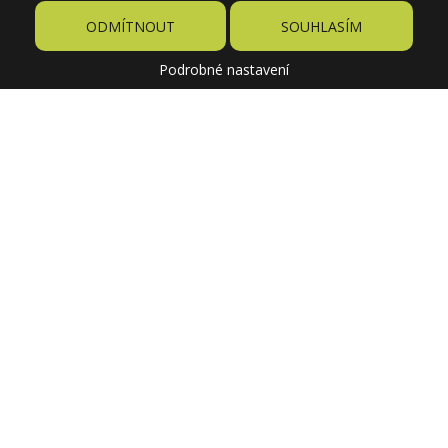
ODMÍTNOUT
SOUHLASÍM
Podrobné nastavení
12,20 €
Cena
44,85 €
Pôvodne