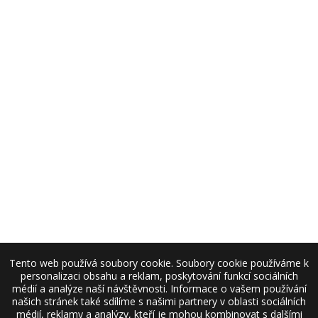
Tento web používá soubory cookie. Soubory cookie používáme k
personalizaci obsahu a reklam, poskytování funkcí sociálních
médií a analýze naší návštěvnosti. Informace o vašem používání
našich stránek také sdílíme s našimi partnery v oblasti sociálních
médií, reklamy a analýzy, kteří je mohou kombinovat s dalšími