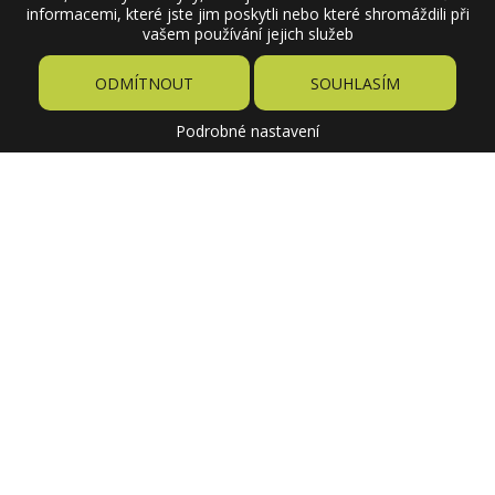
informacemi, které jste jim poskytli nebo které shromáždili při
vašem používání jejich služeb
ODMÍTNOUT
SOUHLASÍM
Podrobné nastavení
4,04 €
Cena