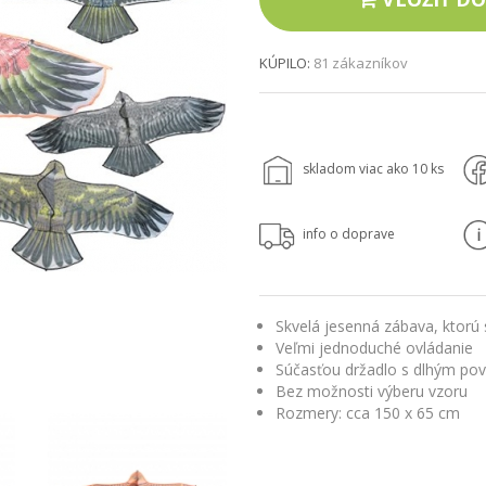
KÚPILO:
81 zákazníkov
skladom viac ako 10 ks
info o doprave
Skvelá jesenná zábava, ktorú s
Veľmi jednoduché ovládanie
Súčasťou držadlo s dlhým po
Bez možnosti výberu vzoru
Rozmery: cca 150 x 65 cm