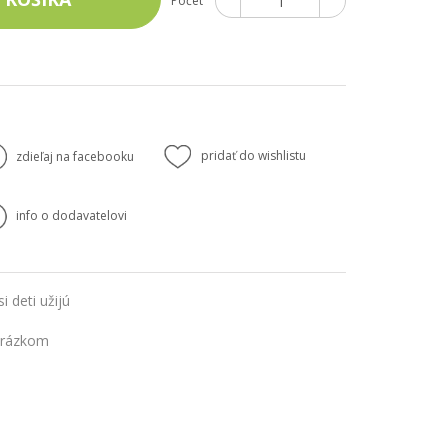
Počet
pridať do wishlistu
zdieľaj na facebooku
info o dodavatelovi
i deti užijú
vrázkom