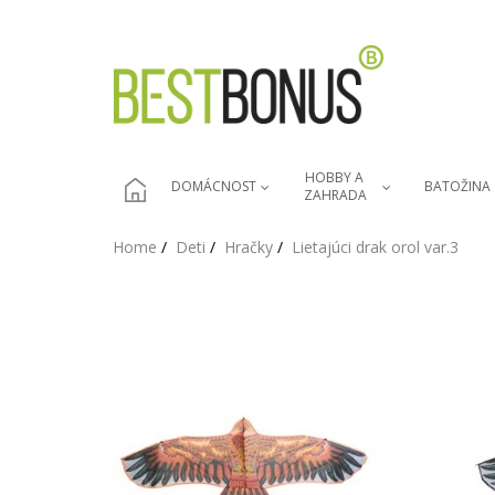
HOBBY A 
DOMÁCNOST
BATOŽINA
ZAHRADA
Home
Deti
Hračky
Lietajúci drak orol var.3