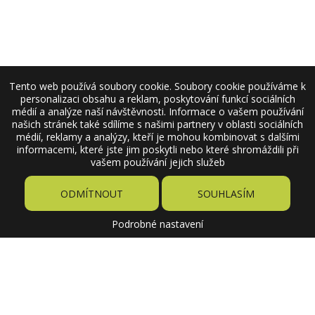
Tento web používá soubory cookie. Soubory cookie používáme k
personalizaci obsahu a reklam, poskytování funkcí sociálních
médií a analýze naší návštěvnosti. Informace o vašem používání
našich stránek také sdílíme s našimi partnery v oblasti sociálních
médií, reklamy a analýzy, kteří je mohou kombinovat s dalšími
informacemi, které jste jim poskytli nebo které shromáždili při
vašem používání jejich služeb
ODMÍTNOUT
SOUHLASÍM
Podrobné nastavení