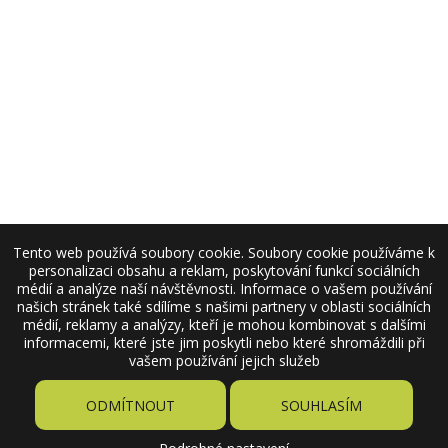
Tento web používá soubory cookie. Soubory cookie používáme k
personalizaci obsahu a reklam, poskytování funkcí sociálních
médií a analýze naší návštěvnosti. Informace o vašem používání
našich stránek také sdílíme s našimi partnery v oblasti sociálních
médií, reklamy a analýzy, kteří je mohou kombinovat s dalšími
informacemi, které jste jim poskytli nebo které shromáždili při
vašem používání jejich služeb
ODMÍTNOUT
SOUHLASÍM