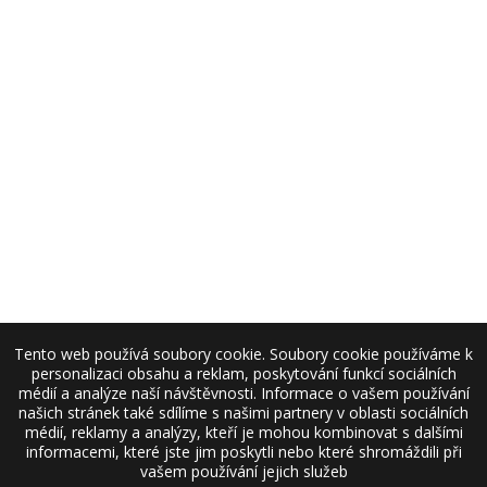
Tento web používá soubory cookie. Soubory cookie používáme k
personalizaci obsahu a reklam, poskytování funkcí sociálních
médií a analýze naší návštěvnosti. Informace o vašem používání
našich stránek také sdílíme s našimi partnery v oblasti sociálních
médií, reklamy a analýzy, kteří je mohou kombinovat s dalšími
informacemi, které jste jim poskytli nebo které shromáždili při
vašem používání jejich služeb