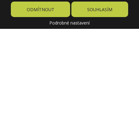
ODMÍTNOUT
SOUHLASÍM
Podrobné nastavení
4,04 €
Cena
16,29 €
Pôvodne