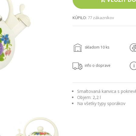
KÚPILO:
77 zákazníkov
skladom
10
ks
info o doprave
Smaltovaná kanvica s pokriev
Objem: 2,2 l
Na všetky typy sporákov