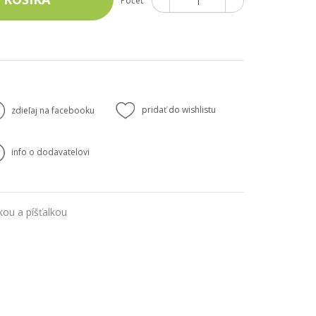
Počet
pridať do wishlistu
zdieľaj na facebooku
info o dodavatelovi
kou a píšťalkou