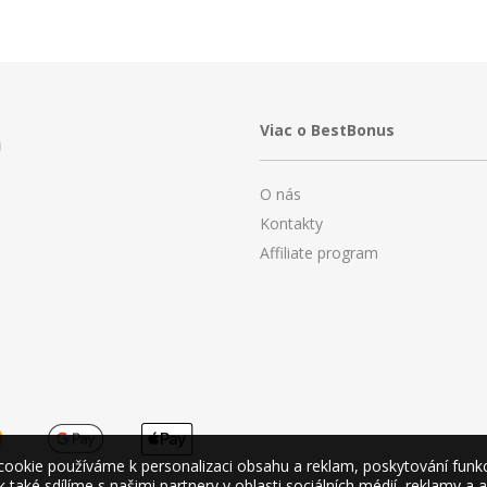
Viac o BestBonus
O nás
Kontakty
Affiliate program
okie používáme k personalizaci obsahu a reklam, poskytování funkcí 
také sdílíme s našimi partnery v oblasti sociálních médií, reklamy a 