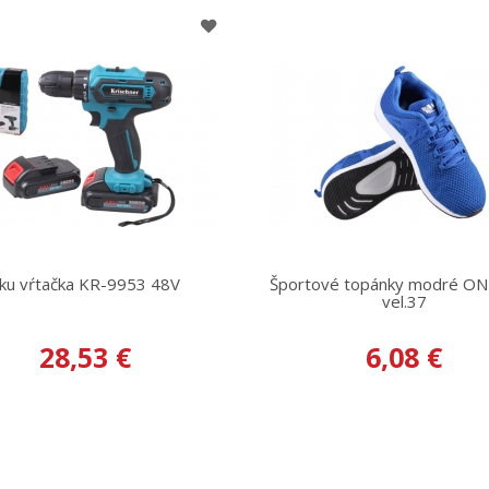
ku vŕtačka KR-9953 48V
Športové topánky modré O
vel.37
28,53 €
6,08 €