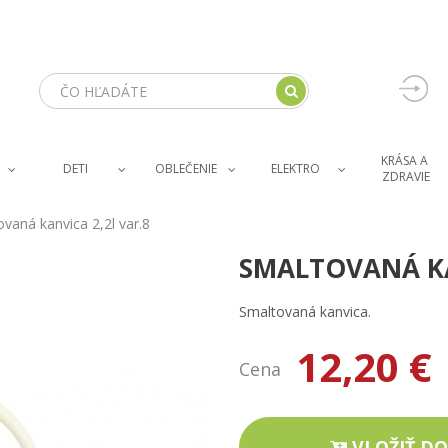
KRÁSA A 
DETI
OBLEČENIE
ELEKTRO
ZDRAVIE
vaná kanvica 2,2l var.8
SMALTOVANÁ KA
Smaltovaná kanvica.
12,20 €
Cena
VLOŽIŤ DO