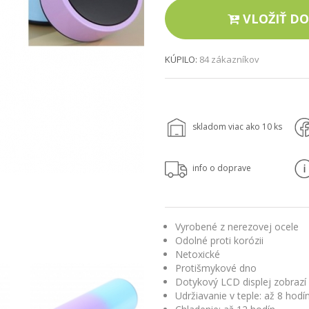
VLOŽIŤ DO
KÚPILO:
84 zákazníkov
skladom viac ako 10 ks
info o doprave
Vyrobené z nerezovej ocele
Odolné proti korózii
Netoxické
Protišmykové dno
Dotykový LCD displej zobrazí
Udržiavanie v teple: až 8 hodí