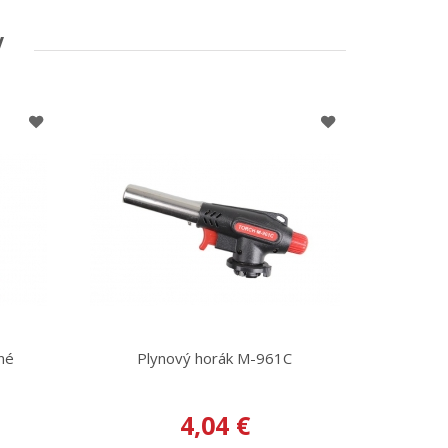
V
né
Plynový horák M-961C
4,04 €