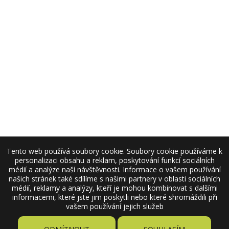
Tento web používá soubory cookie. Soubory cookie používáme k
personalizaci obsahu a reklam, poskytování funkcí sociálních
médií a analýze naší návštěvnosti. Informace o vašem používání
našich stránek také sdílíme s našimi partnery v oblasti sociálních
médií, reklamy a analýzy, kteří je mohou kombinovat s dalšími
informacemi, které jste jim poskytli nebo které shromáždili při
vašem používání jejich služeb