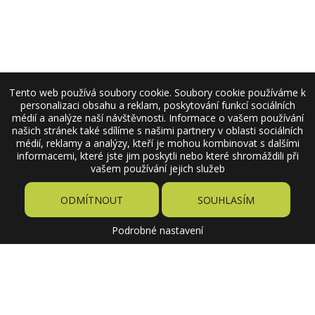
Tento web používá soubory cookie. Soubory cookie používáme k
personalizaci obsahu a reklam, poskytování funkcí sociálních
médií a analýze naší návštěvnosti. Informace o vašem používání
našich stránek také sdílíme s našimi partnery v oblasti sociálních
médií, reklamy a analýzy, kteří je mohou kombinovat s dalšími
informacemi, které jste jim poskytli nebo které shromáždili při
vašem používání jejich služeb
ODMÍTNOUT
SOUHLASÍM
Podrobné nastavení