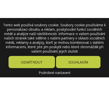
Tento web používá soubory cookie. Soubory cookie používáme k
personalizaci obsahu a reklam, poskytování funkcí sociálních
médií a analýze naší návštěvnosti. Informace o vašem používání
našich stránek také sdílíme s našimi partnery v oblasti sociálních
médií, reklamy a analýzy, kteří je mohou kombinovat s dalšími
informacemi, které jste jim poskytli nebo které shromáždili při
vašem používání jejich služeb
ODMÍTNOUT
SOUHLASÍM
Podrobné nastavení