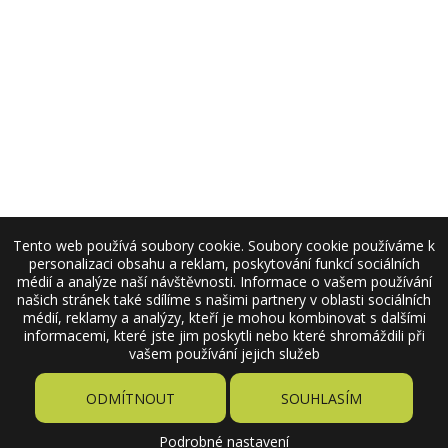
Tento web používá soubory cookie. Soubory cookie používáme k
personalizaci obsahu a reklam, poskytování funkcí sociálních
médií a analýze naší návštěvnosti. Informace o vašem používání
našich stránek také sdílíme s našimi partnery v oblasti sociálních
médií, reklamy a analýzy, kteří je mohou kombinovat s dalšími
informacemi, které jste jim poskytli nebo které shromáždili při
vašem používání jejich služeb
ODMÍTNOUT
SOUHLASÍM
Podrobné nastavení