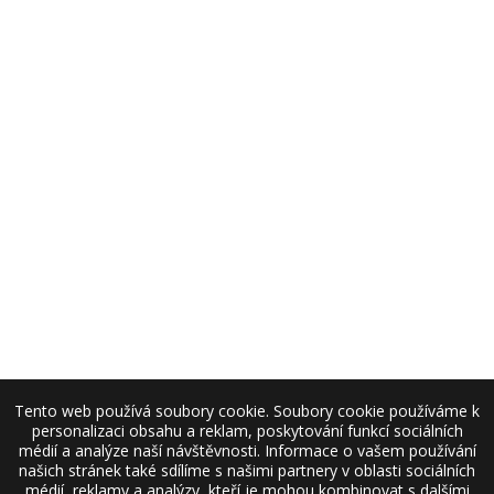
Tento web používá soubory cookie. Soubory cookie používáme k
personalizaci obsahu a reklam, poskytování funkcí sociálních
médií a analýze naší návštěvnosti. Informace o vašem používání
našich stránek také sdílíme s našimi partnery v oblasti sociálních
médií, reklamy a analýzy, kteří je mohou kombinovat s dalšími