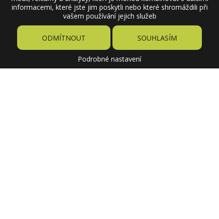
informacemi, které jste jim poskytli nebo které shromáždili při
vašem používání jejich služeb
ODMÍTNOUT
SOUHLASÍM
Podrobné nastavení
3,63 €
Cena