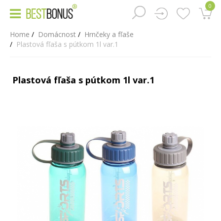
0
Home
Domácnost
Hrnčeky a fľaše
Plastová fľaša s pútkom 1l var.1
Plastová fľaša s pútkom 1l var.1