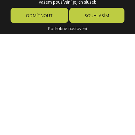
vašem používání jejich služeb
ODMÍTNOUT
SOUHLASÍM
Podrobné nastavení
2,00 €
Cena
5,27 €
Pôvodne