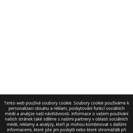
Tento web používá soubory cookie. Soubory cookie používáme k
personalizaci obsahu a reklam, poskytování funkcí sociálních
médií a analýze naší návštěvnosti. Informace o vašem používání
našich stránek také sdílíme s našimi partnery v oblasti sociálních
médií, reklamy a analýzy, kteří je mohou kombinovat s dalšími
informacemi, které jste jim poskytli nebo které shromáždili při