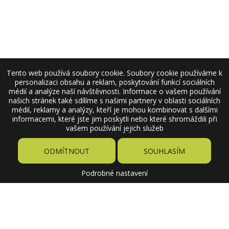
Tento web používá soubory cookie. Soubory cookie používáme k
personalizaci obsahu a reklam, poskytování funkcí sociálních
médií a analýze naší návštěvnosti. Informace o vašem používání
našich stránek také sdílíme s našimi partnery v oblasti sociálních
médií, reklamy a analýzy, kteří je mohou kombinovat s dalšími
informacemi, které jste jim poskytli nebo které shromáždili při
vašem používání jejich služeb
ODMÍTNOUT
SOUHLASÍM
Podrobné nastavení