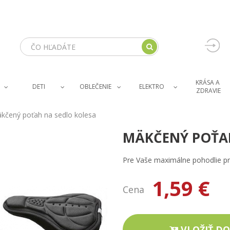
KRÁSA A 
DETI
OBLEČENIE
ELEKTRO
ZDRAVIE
kčený poťah na sedlo kolesa
MÄKČENÝ POŤAH
Pre Vaše maximálne pohodlie pri
1,59 €
Cena
VLOŽIŤ DO