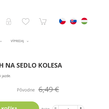
VÝPREDAJ
 NA SEDLO KOLESA
 jazde.
6,49 €
Pôvodne
 KOŠÍKA