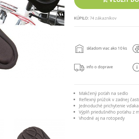
KÚPILO:
74 zákazníkov
skladom viac ako 10 ks
info o doprave
Mäkčený poťah na sedlo
Reflexný prúžok v zadnej čast
Jednoduché prichytenie vďaka
Výplň priedušného poťahu z 
Vhodné aj na rotopedy