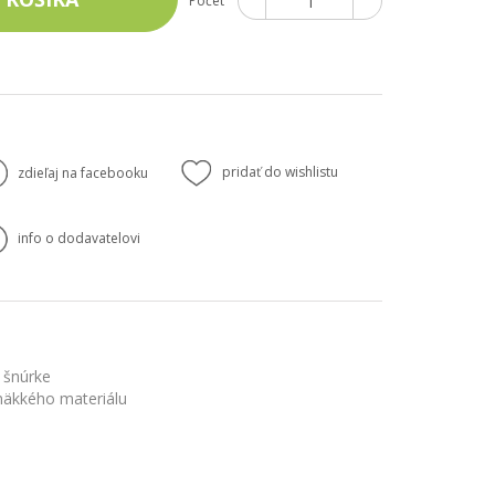
Počet
pridať do wishlistu
zdieľaj na facebooku
info o dodavatelovi
i
 šnúrke
mäkkého materiálu