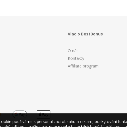
Viac o BestBonus
O nás
Kontakty
Affiliate program
okie používáme k personalizaci obsahu a reklam, poskytování funkcí 
také sdílíme s našimi partnery v oblasti sociálních médií, reklamy a 