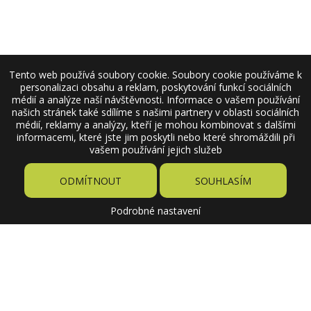
Tento web používá soubory cookie. Soubory cookie používáme k
personalizaci obsahu a reklam, poskytování funkcí sociálních
médií a analýze naší návštěvnosti. Informace o vašem používání
našich stránek také sdílíme s našimi partnery v oblasti sociálních
médií, reklamy a analýzy, kteří je mohou kombinovat s dalšími
informacemi, které jste jim poskytli nebo které shromáždili při
vašem používání jejich služeb
ODMÍTNOUT
SOUHLASÍM
Podrobné nastavení