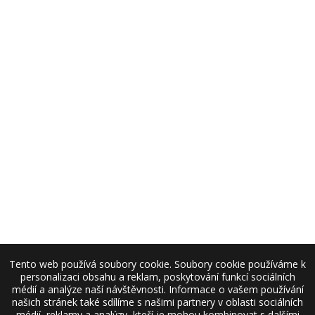
Tento web používá soubory cookie. Soubory cookie používáme k
personalizaci obsahu a reklam, poskytování funkcí sociálních
médií a analýze naší návštěvnosti. Informace o vašem používání
našich stránek také sdílíme s našimi partnery v oblasti sociálních
médií, reklamy a analýzy, kteří je mohou kombinovat s dalšími