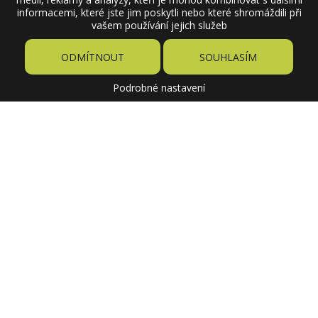
informacemi, které jste jim poskytli nebo které shromáždili při
vašem používání jejich služeb
ODMÍTNOUT
SOUHLASÍM
Podrobné nastavení
4,04 €
Cena