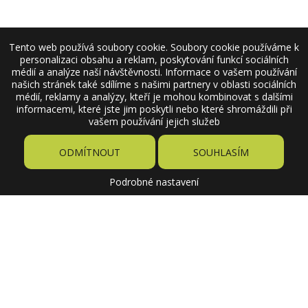
Tento web používá soubory cookie. Soubory cookie používáme k
personalizaci obsahu a reklam, poskytování funkcí sociálních
médií a analýze naší návštěvnosti. Informace o vašem používání
našich stránek také sdílíme s našimi partnery v oblasti sociálních
médií, reklamy a analýzy, kteří je mohou kombinovat s dalšími
informacemi, které jste jim poskytli nebo které shromáždili při
vašem používání jejich služeb
ODMÍTNOUT
SOUHLASÍM
Podrobné nastavení