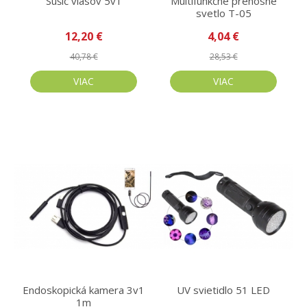
Sušič vlasov 5v1
Multifunkčné prenosné
svetlo T-05
12,20 €
4,04 €
40,78 €
28,53 €
VIAC
VIAC
Endoskopická kamera 3v1
UV svietidlo 51 LED
1m