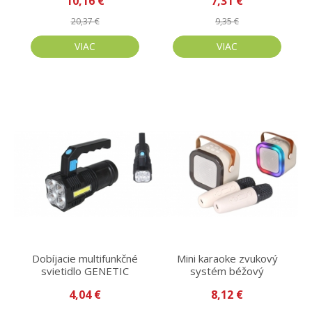
10,16 €
7,31 €
20,37 €
9,35 €
VIAC
VIAC
Dobíjacie multifunkčné
Mini karaoke zvukový
svietidlo GENETIC
systém béžový
4,04 €
8,12 €