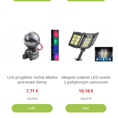
LED projektor nočná obloha
Sklopné solárne LED svetlo
astronaut čierny
s pohybovým senzorom
7,71 €
10,16 €
16,29 €
20,37 €
VIAC
VIAC