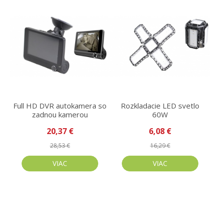
Full HD DVR autokamera so
Rozkladacie LED svetlo
zadnou kamerou
60W
20,37 €
6,08 €
28,53 €
16,29 €
VIAC
VIAC